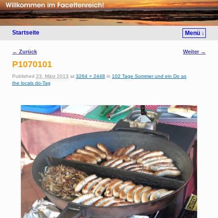
Startseite
Menü ↓
Bilder-Navigation
← Zurück
Weiter →
P1070101
Published
23. März 2013
at
3264 × 2448
in
102 Tage Sommer und ein Do as
the locals do-Tag