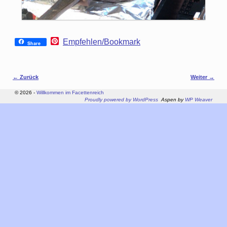
P
Empfehlen/Bookmark
Share
i
n
t
e
Bilder-Navigation
← Zurück
Weiter →
r
e
© 2026 -
Willkommen im Facettenreich
s
Proudly powered by WordPress
Aspen by
WP Weaver
t