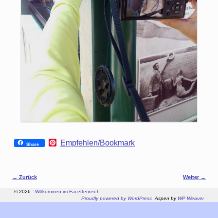
P
Empfehlen/Bookmark
Share
i
n
t
e
Bilder-Navigation
← Zurück
Weiter →
r
e
© 2026 -
Willkommen im Facettenreich
s
Proudly powered by WordPress
Aspen by
WP Weaver
t