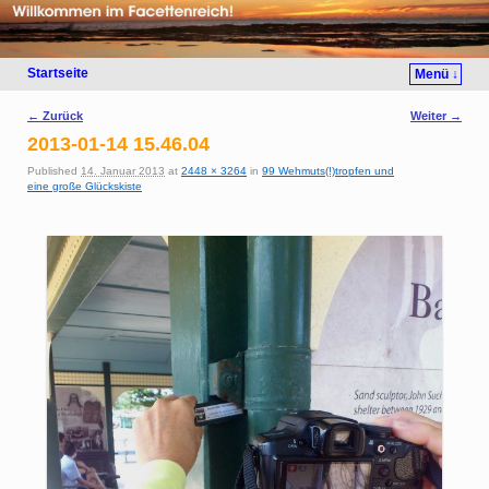
Startseite
Menü ↓
Bilder-Navigation
← Zurück
Weiter →
2013-01-14 15.46.04
Published
14. Januar 2013
at
2448 × 3264
in
99 Wehmuts(!)tropfen und
eine große Glückskiste