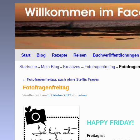
Start
Zum Inhalt wechseln
Zum sekundären Inhalt wechseln
Blog
Rezepte
Reisen
Buchveröffentlichungen
Startseite
→
Mein Blog
→
Kreatives
→
Fotofragenfreitag
→
Fotofragen
Artikelnavigation
←
Fotofragenfreitag, auch ohne Steffis Fragen
Fotofragenfreitag
Veröffentlicht am
5. Oktober 2012
von
admin
HAPPY FRIDAY!
Freitag ist