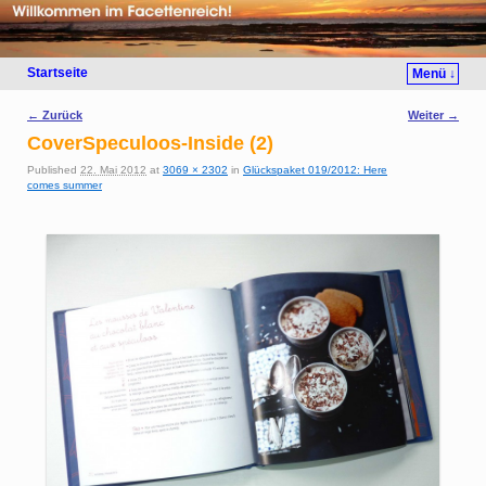
Startseite
Menü ↓
Bilder-Navigation
← Zurück
Weiter →
CoverSpeculoos-Inside (2)
Published
22. Mai 2012
at
3069 × 2302
in
Glückspaket 019/2012: Here
comes summer