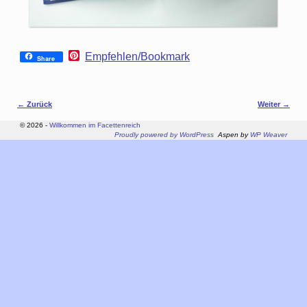
P
Empfehlen/Bookmark
Share
i
n
t
e
Bilder-Navigation
← Zurück
Weiter →
r
e
© 2026 -
Willkommen im Facettenreich
s
Proudly powered by WordPress
Aspen by
WP Weaver
t