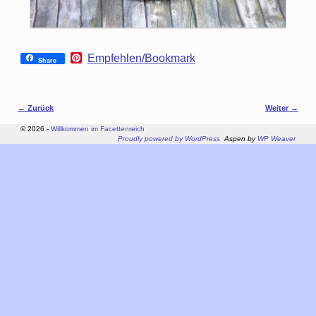
P
Empfehlen/Bookmark
Share
i
n
t
e
Bilder-Navigation
← Zurück
Weiter →
r
e
© 2026 -
Willkommen im Facettenreich
s
Proudly powered by WordPress
Aspen by
WP Weaver
t