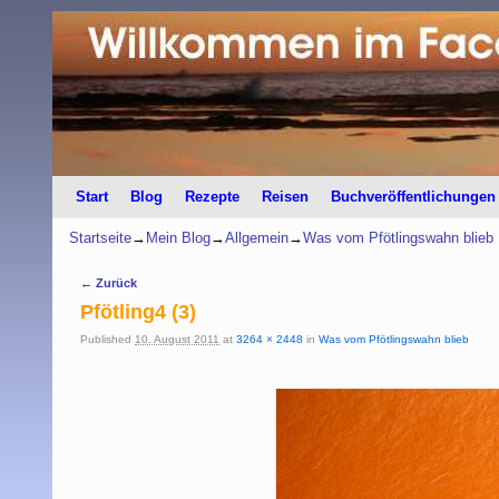
Start
Zum Inhalt wechseln
Zum sekundären Inhalt wechseln
Blog
Rezepte
Reisen
Buchveröffentlichungen
Startseite
→
Mein Blog
→
Allgemein
→
Was vom Pfötlingswahn blieb
Bilder-Navigation
← Zurück
Pfötling4 (3)
Published
10. August 2011
at
3264 × 2448
in
Was vom Pfötlingswahn blieb