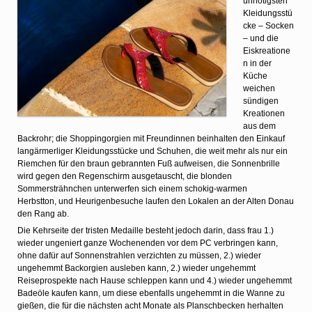
unnötigsten
Kleidungsstü
cke – Socken
– und die
Eiskreatione
n in der
Küche
weichen
sündigen
Kreationen
aus dem
Backrohr; die Shoppingorgien mit Freundinnen beinhalten den Einkauf
langärmerliger Kleidungsstücke und Schuhen, die weit mehr als nur ein
Riemchen für den braun gebrannten Fuß aufweisen, die Sonnenbrille
wird gegen den Regenschirm ausgetauscht, die blonden
Sommersträhnchen unterwerfen sich einem schokig-warmen
Herbstton, und Heurigenbesuche laufen den Lokalen an der Alten Donau
den Rang ab.
Die Kehrseite der tristen Medaille besteht jedoch darin, dass frau 1.)
wieder ungeniert ganze Wochenenden vor dem PC verbringen kann,
ohne dafür auf Sonnenstrahlen verzichten zu müssen, 2.) wieder
ungehemmt Backorgien ausleben kann, 2.) wieder ungehemmt
Reiseprospekte nach Hause schleppen kann und 4.) wieder ungehemmt
Badeöle kaufen kann, um diese ebenfalls ungehemmt in die Wanne zu
gießen, die für die nächsten acht Monate als Planschbecken herhalten