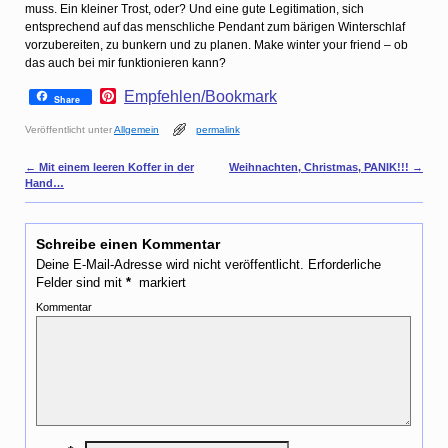
muss. Ein kleiner Trost, oder? Und eine gute Legitimation, sich
entsprechend auf das menschliche Pendant zum bärigen Winterschlaf
vorzubereiten, zu bunkern und zu planen. Make winter your friend – ob
das auch bei mir funktionieren kann?
P
Empfehlen/Bookmark
Share
i
n
Veröffentlicht unter
Allgemein
permalink
t
e
Artikelnavigation
←
Mit einem leeren Koffer in der
Weihnachten, Christmas, PANIK!!!
→
r
Hand…
e
s
t
Schreibe einen Kommentar
Deine E-Mail-Adresse wird nicht veröffentlicht.
Erforderliche
Felder sind mit
*
markiert
Kommentar