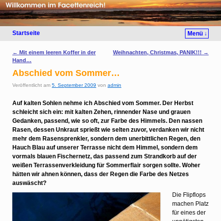
Startseite
Menü ↓
Artikelnavigation
←
Mit einem leeren Koffer in der
Weihnachten, Christmas, PANIK!!!
→
Hand…
Abschied vom Sommer…
Veröffentlicht am
5. September 2009
von
admin
Auf kalten Sohlen nehme ich Abschied vom Sommer. Der Herbst
schleicht sich ein: mit kalten Zehen, rinnender Nase und grauen
Gedanken, passend, wie so oft, zur Farbe des Himmels. Den nassen
Rasen, dessen Unkraut sprießt wie selten zuvor, verdanken wir nicht
mehr dem Rasensprenkler, sondern dem unerbittlichen Regen, den
Hauch Blau auf unserer Terrasse nicht dem Himmel, sondern dem
vormals blauen Fischernetz, das passend zum Strandkorb auf der
weißen Terrassenverkleidung für Sommerflair sorgen sollte. Woher
hätten wir ahnen können, dass der Regen die Farbe des Netzes
auswäscht?
Die Flipflops
machen Platz
für eines der