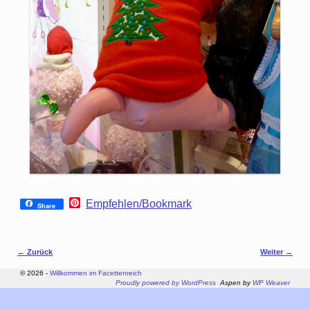
P
Empfehlen/Bookmark
Share
i
n
t
e
Bilder-Navigation
← Zurück
Weiter →
r
e
© 2026 -
Willkommen im Facettenreich
s
Proudly powered by WordPress
Aspen by
WP Weaver
t