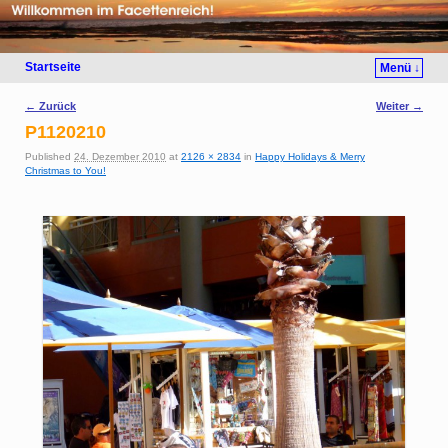
Startseite
Menü ↓
Bilder-Navigation
← Zurück
Weiter →
P1120210
Published
24. Dezember 2010
at
2126 × 2834
in
Happy Holidays & Merry
Christmas to You!