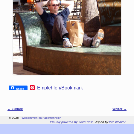
P
Empfehlen/Bookmark
Share
i
n
t
e
Bilder-Navigation
← Zurück
Weiter →
r
e
© 2026 -
Willkommen im Facettenreich
s
Proudly powered by WordPress
Aspen by
WP Weaver
t