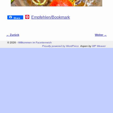
P
Empfehlen/Bookmark
Share
i
n
t
e
Bilder-Navigation
← Zurück
Weiter →
r
e
© 2026 -
Willkommen im Facettenreich
s
Proudly powered by WordPress
Aspen by
WP Weaver
t