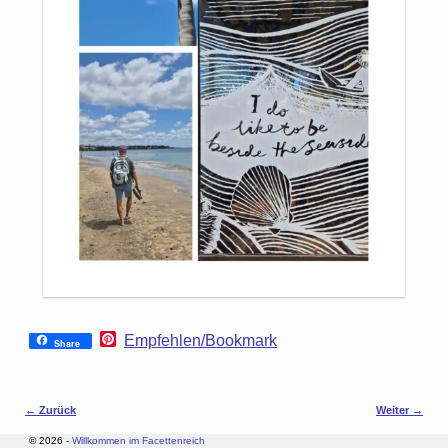
P
Empfehlen/Bookmark
Share
i
n
t
e
Bilder-Navigation
← Zurück
Weiter →
r
e
© 2026 -
Willkommen im Facettenreich