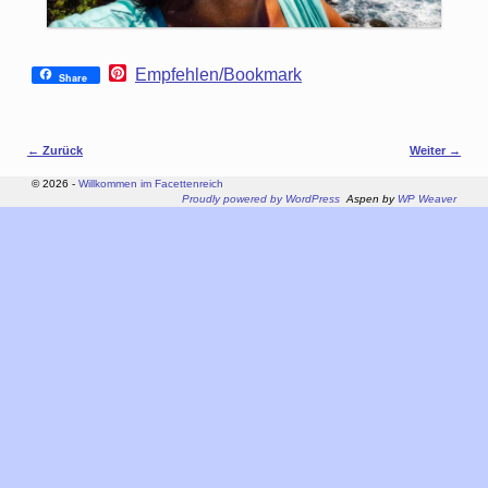
P
Empfehlen/Bookmark
Share
i
n
t
e
Bilder-Navigation
← Zurück
Weiter →
r
e
© 2026 -
Willkommen im Facettenreich
s
Proudly powered by WordPress
Aspen by
WP Weaver
t