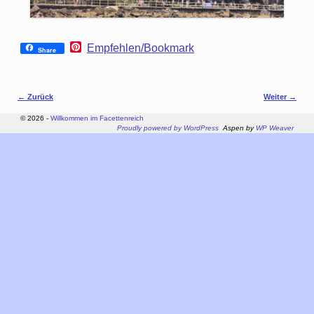
P
Empfehlen/Bookmark
Share
i
n
t
e
Bilder-Navigation
← Zurück
Weiter →
r
e
© 2026 -
Willkommen im Facettenreich
s
Proudly powered by WordPress
Aspen by
WP Weaver
t