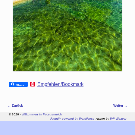
P
Empfehlen/Bookmark
Share
i
n
t
e
Bilder-Navigation
← Zurück
Weiter →
r
e
© 2026 -
Willkommen im Facettenreich
s
Proudly powered by WordPress
Aspen by
WP Weaver
t