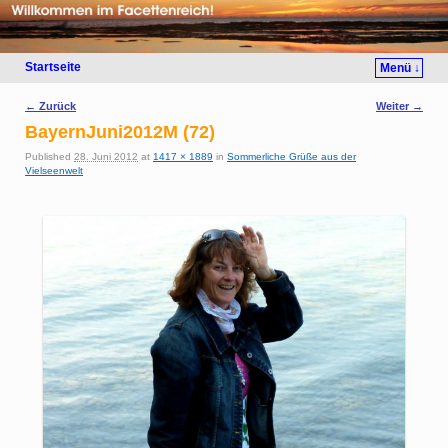
Startseite
Menü ↓
Bilder-Navigation
← Zurück
Weiter →
BayernJuni2012M (72)
Published
28. Juni 2012
at
1417 × 1889
in
Sommerliche Grüße aus der
Vielseenwelt