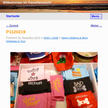
Startseite
Menü ↓
Bilder-Navigation
← Zurück
Weiter →
P1120219
Published
24. Dezember 2010
at
3264 × 2448
in
Happy Holidays & Merry
Christmas to You!