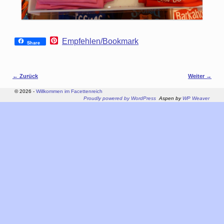
P
Empfehlen/Bookmark
Share
i
n
t
e
Bilder-Navigation
← Zurück
Weiter →
r
e
© 2026 -
Willkommen im Facettenreich
s
Proudly powered by WordPress
Aspen by
WP Weaver
t